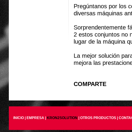
Pregúntanos por los c
diversas máquinas anti
Sorprendentemente fáci
2 estos conjuntos no 
lugar de la máquina qu
La mejor solución par
mejora las prestacione
COMPARTE
INICIO
|
EMPRESA
|
KRON2SOLUTION
|
OTROS PRODUCTOS
|
CONTA